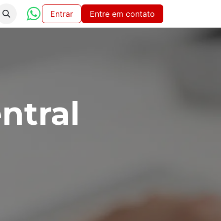
iço
Entrar
Entre em contato
ntral