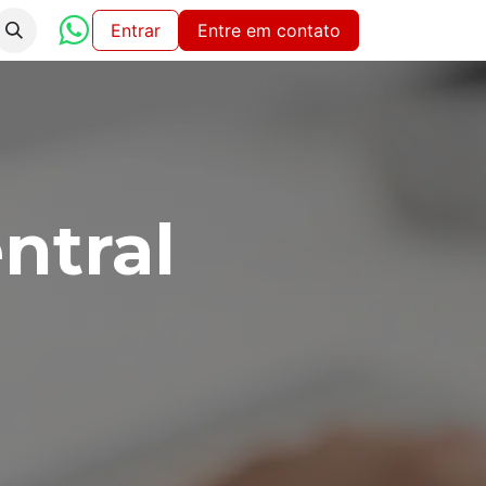
iço
Entrar
Entre em contato
ntral