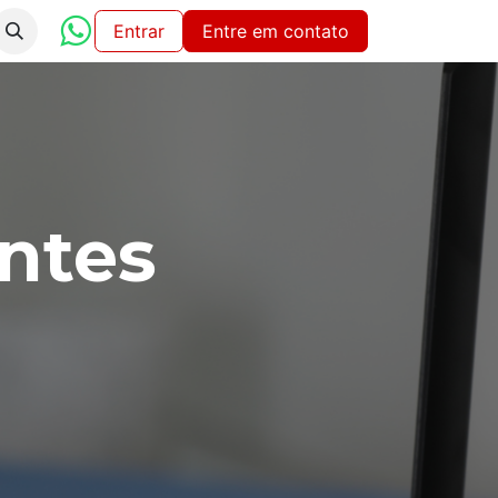
iço
Entrar
Entre em contato
entes